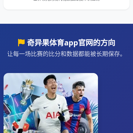
奇异果体育app官网
的方向
让每一场比赛的比分和数据都能被长期保存。