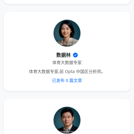
数据林
体育大数据专家
体育大数据专家,前 Opta 中国区分析师。
已发布 0 篇文章