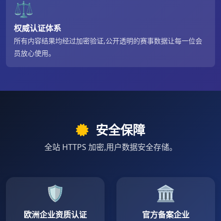
⚖️
权威认证体系
所有内容结果均经过加密验证,公开透明的赛事数据让每一位会
员放心使用。
安全保障
全站 HTTPS 加密,用户数据安全存储。
🛡
🏛
欧洲企业资质认证
官方备案企业