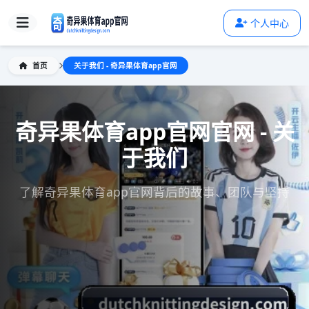
个人中心
首页
关于我们 - 奇异果体育app官网
奇异果体育app官网官网 - 关
于我们
了解奇异果体育app官网背后的故事、团队与坚持