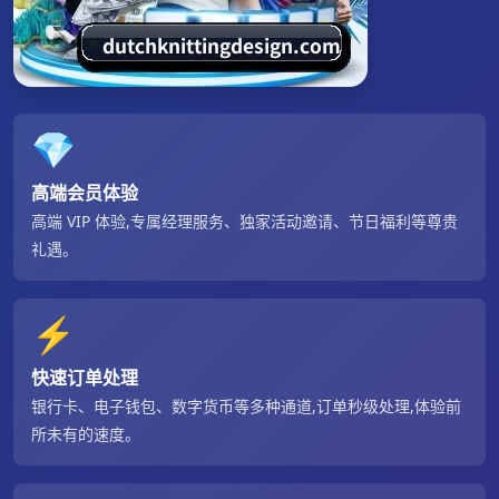
💎
高端会员体验
高端 VIP 体验,专属经理服务、独家活动邀请、节日福利等尊贵
礼遇。
⚡
快速订单处理
银行卡、电子钱包、数字货币等多种通道,订单秒级处理,体验前
所未有的速度。