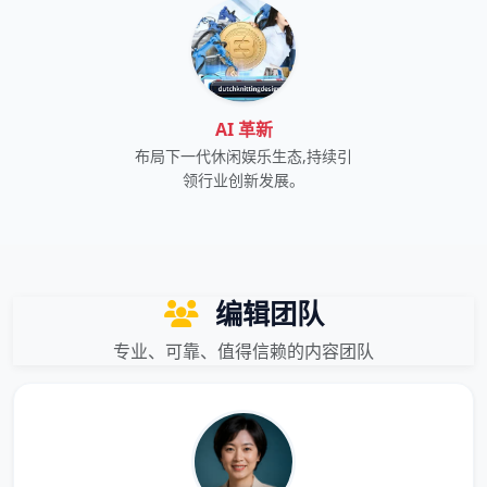
AI 革新
布局下一代休闲娱乐生态,持续引
领行业创新发展。
编辑团队
专业、可靠、值得信赖的内容团队