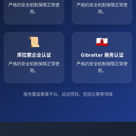
严格的安全机制保障正常使
严格的安全机制保障正常使
用。
用。
📜
🇬🇮
库拉索企业认证
Gibraltar 商务认证
严格的安全机制保障正常使
严格的安全机制保障正常使
用。
用。
服务覆盖赛事平台、运动项目、竞技比赛等领域